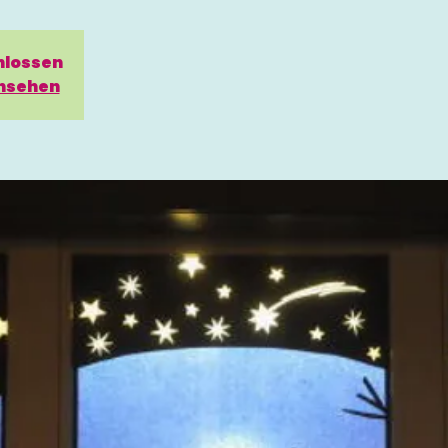
hlossen
nsehen