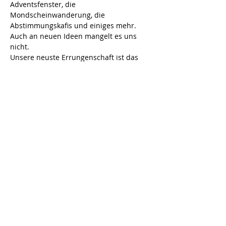
Adventsfenster, die 
Mondscheinwanderung, die 
Abstimmungskafis und einiges mehr. 
Auch an neuen Ideen mangelt es uns 
nicht.
Unsere neuste Errungenschaft ist das 
Viscope, welches ab September im 
Watter Rebberg steht. 
 Es ist ein 
einzigartiges Aussichtsfernrohr, welches 
nicht nur die Berge markiert, sondern 
auch gleich Informationen liefert. Auch 
bekannte Städte mit Entfernung sind 
eingezeichnet.
Was ist ein Viscope?
Gerne möchten wir die Bevölkerung zu 
diesem Anlass einladen.
Wann: 5. September 2020, 14.00 Uhr 
Einweihung Viscope
Wo
 Rebberg Watt, Verzweigung 
Buenstrasse beim Bänkli
:
Weiterlesen >