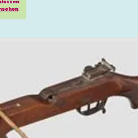
hlossen
nsehen