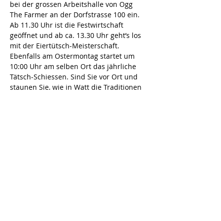
bei der grossen Arbeitshalle von Ogg 
The Farmer an der Dorfstrasse 100 ein.
Ab 11.30 Uhr ist die Festwirtschaft 
geöffnet und ab ca. 13.30 Uhr geht’s los 
mit der Eiertütsch-Meisterschaft. 
Ebenfalls am Ostermontag startet um 
10:00 Uhr am selben Ort das jährliche 
Tätsch-Schiessen. Sind Sie vor Ort und 
staunen Sie, wie in Watt die Traditionen 
gelebt werden.
Die Kulturkommission Watt freut sich 
auf einen Grossaufmarsch von 
hungrigen und ehrgeizigen 
Eiertütscher*innen.
Diese Veranstaltung teilen