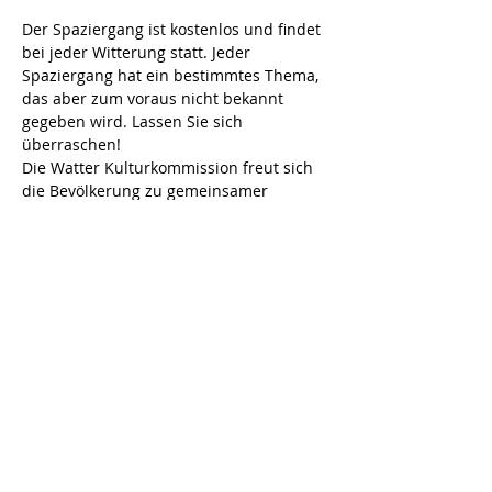
Der Spaziergang ist kostenlos und findet 
bei jeder Witterung statt. Jeder 
Spaziergang hat ein bestimmtes Thema, 
das aber zum voraus nicht bekannt 
gegeben wird. Lassen Sie sich 
überraschen!
Die Watter Kulturkommission freut sich 
die Bevölkerung zu gemeinsamer 
Bewegung motivieren zu dürfen.
Bei Fragen gibt Edith Brändli Auskunft: 
044 840 17 91
Diese Veranstaltung teilen