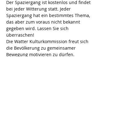
Der Spaziergang ist kostenlos und findet 
bei jeder Witterung statt. Jeder 
Spaziergang hat ein bestimmtes Thema, 
das aber zum voraus nicht bekannt 
gegeben wird. Lassen Sie sich 
überraschen!
Die Watter Kulturkommission freut sich 
die Bevölkerung zu gemeinsamer 
Bewegung motivieren zu dürfen.
Bei Fragen gibt Edith Brändli Auskunft: 
044 840 17 91
Diese Veranstaltung teilen