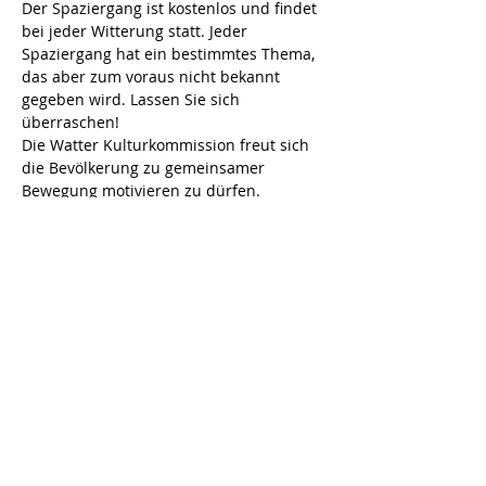
Der Spaziergang ist kostenlos und findet 
bei jeder Witterung statt. Jeder 
Spaziergang hat ein bestimmtes Thema, 
das aber zum voraus nicht bekannt 
gegeben wird. Lassen Sie sich 
überraschen!
Die Watter Kulturkommission freut sich 
die Bevölkerung zu gemeinsamer 
Bewegung motivieren zu dürfen.
Bei Fragen gibt Edith Brändli Auskunft: 
044 840 17 91
Diese Veranstaltung teilen