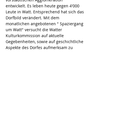
entwickelt. Es leben heute gegen 4'000 
Leute in Watt. Entsprechend hat sich das 
Dorfbild verändert. Mit dem 
monatlichen angebotenen " Spaziergang 
um Watt" versucht die Watter 
Kulturkommission auf aktuelle 
Gegebenheiten, sowie auf geschichtliche 
Aspekte des Dorfes aufmerksam zu 
machen. Lassen Sie sich anlässlich eines 
solchen Spaziergangs durch das Dorf zu 
alten Bauten und deren spannenden 
Geschichten führen.
Diese Veranstaltung teilen